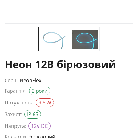
Неон 12В бірюзовий
Серії:
NeonFlex
Гарантія:
2 роки
Потужність:
9.6 W
Захист:
IP 65
Напруга:
12V DC
Кольори:
бірюзовий