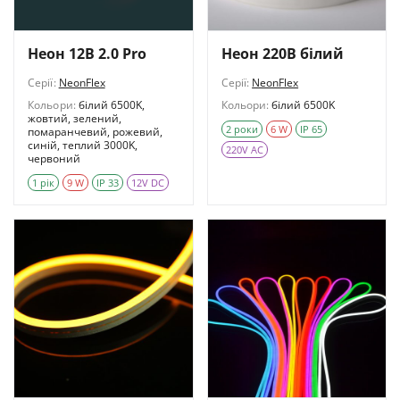
Неон 12В 2.0 Pro
Неон 220В білий
Серії:
NeonFlex
Серії:
NeonFlex
Кольори:
білий 6500K,
Кольори:
білий 6500K
жовтий, зелений,
2 роки
6 W
IP 65
помаранчевий, рожевий,
синій, теплий 3000K,
220V AC
червоний
1 рік
9 W
IP 33
12V DC