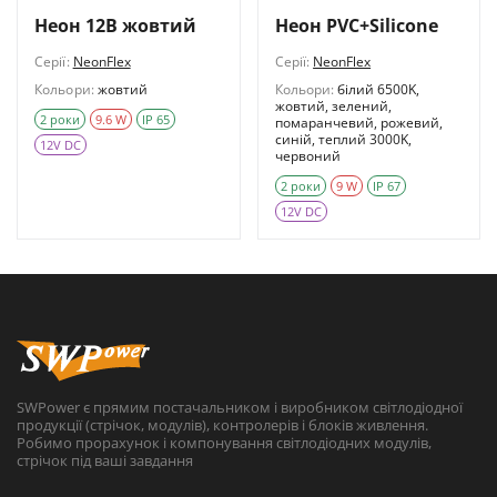
Неон 12В жовтий
Неон PVC+Silicone
Серії:
NeonFlex
Серії:
NeonFlex
Кольори:
жовтий
Кольори:
білий 6500K,
жовтий, зелений,
2 роки
9.6 W
IP 65
помаранчевий, рожевий,
синій, теплий 3000K,
12V DC
червоний
2 роки
9 W
IP 67
12V DC
SWPower є прямим постачальником і виробником світлодіодної
продукції (стрічок, модулів), контролерів і блоків живлення.
Робимо прорахунок і компонування світлодіодних модулів,
стрічок під ваші завдання