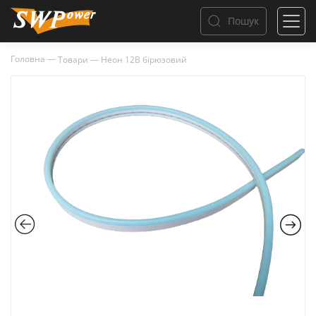
Пошук
Головна
—
Товари
—
Неон 12В бірюзовий