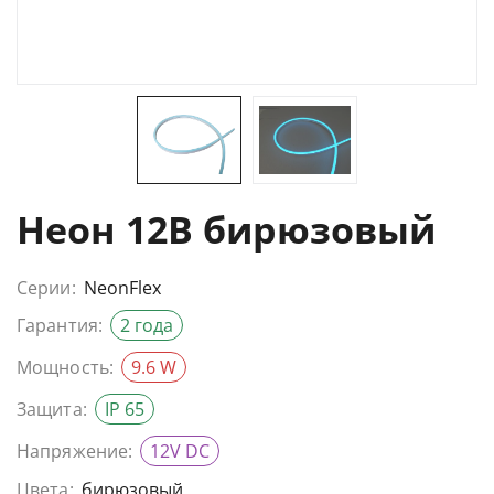
Неон 12В бирюзовый
Серии:
NeonFlex
Гарантия:
2 года
Мощность:
9.6 W
Защита:
IP 65
Напряжение:
12V DC
Цвета:
бирюзовый