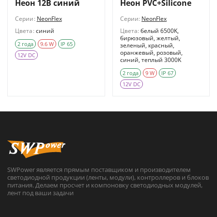
Неон 12В синий
Неон PVC+Silicone
Серии:
NeonFlex
Серии:
NeonFlex
Цвета:
синий
Цвета:
белый 6500K,
бирюзовый, желтый,
2 года
9.6 W
IP 65
зеленый, красный,
оранжевый, розовый,
12V DC
синий, теплый 3000K
2 года
9 W
IP 67
12V DC
SWPower является прямым поставщиком и производителем
светодиодной продукции (ленты, модули), контроллеров и блоков
питания. Делаем просчет и компоновку светодиодных модулей,
лент под ваши задачи