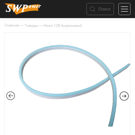
Поиск
Главная
—
Товары
—
Неон 12В бирюзовый