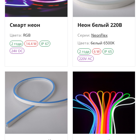
Смарт неон
Неон белый 220В
Цвета:
RGB
Серии:
NeonFlex
Цвета:
белый 6500K
2 года
14.4 W
IP 67
24V DC
2 года
6 W
IP 65
220V AC