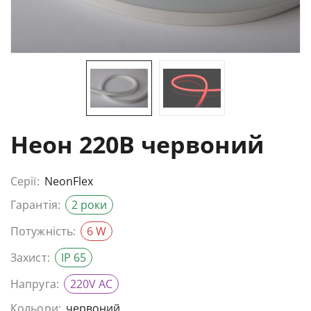
Неон 220В червоний
Серії:
NeonFlex
Гарантія:
2 роки
Потужність:
6 W
Захист:
IP 65
Напруга:
220V AC
Кольори:
червоний