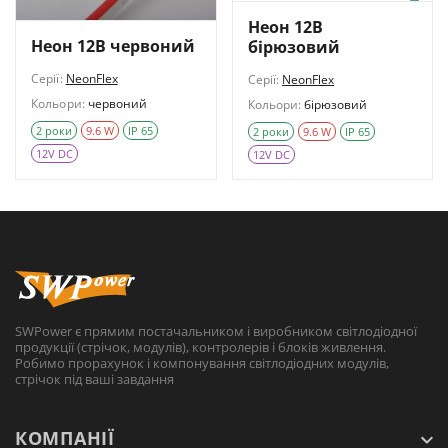
Неон 12В
Неон 12В червоний
бірюзовий
Серії:
NeonFlex
Серії:
NeonFlex
Кольори:
червоний
Кольори:
бірюзовий
2 роки
9.6 W
IP 65
2 роки
9.6 W
IP 65
12V DC
12V DC
SWPower є прямим постачальником і виробником світлодіодної
продукції (стрічок, модулів), контролерів і блоків живлення.
Робимо прорахунок і компонування світлодіодних модулів,
стрічок під ваші завдання
КОМПАНІЇ