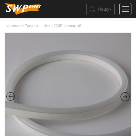
Пошук
Головна
—
Товари
—
Неон 220В червоний