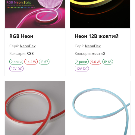
RGB Неон
Неон 12В жовтий
Серії:
NeonFlex
Серії:
NeonFlex
Кольори:
RGB
Кольори:
жовтий
2 роки
14.4 W
IP 67
2 роки
9.6 W
IP 65
12V DC
12V DC