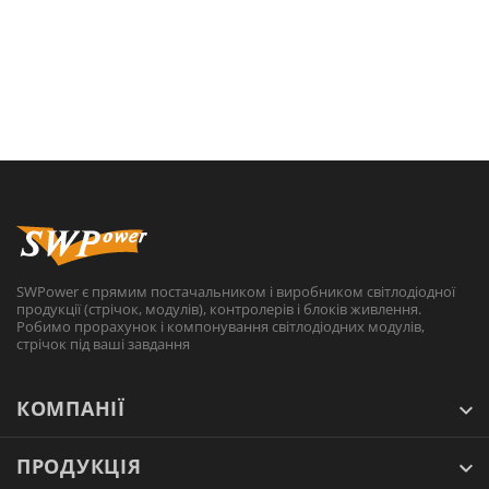
SWPower є прямим постачальником і виробником світлодіодної
продукції (стрічок, модулів), контролерів і блоків живлення.
Робимо прорахунок і компонування світлодіодних модулів,
стрічок під ваші завдання
КОМПАНІЇ
ПРОДУКЦІЯ