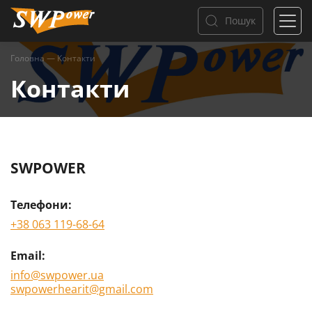
Пошук
Головна
—
Контакти
Контакти
SWPOWER
Телефони:
+38 063 119-68-64
Email:
info@swpower.ua
swpowerhearit@gmail.com