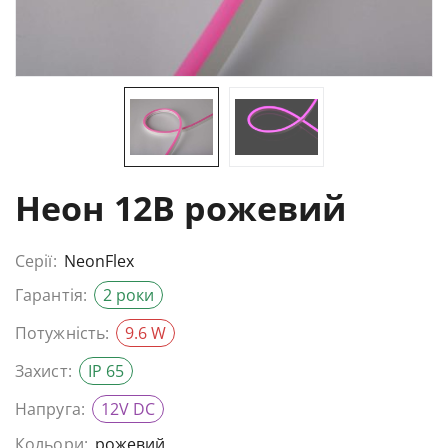
Неон 12В рожевий
Серії:
NeonFlex
Гарантія:
2 роки
Потужність:
9.6 W
Захист:
IP 65
Напруга:
12V DC
Кольори:
рожевий