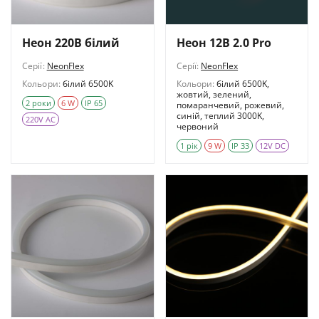
Неон 220В білий
Неон 12В 2.0 Pro
Серії:
NeonFlex
Серії:
NeonFlex
Кольори:
білий 6500K
Кольори:
білий 6500K,
жовтий, зелений,
2 роки
6 W
IP 65
помаранчевий, рожевий,
синій, теплий 3000K,
220V AC
червоний
1 рік
9 W
IP 33
12V DC