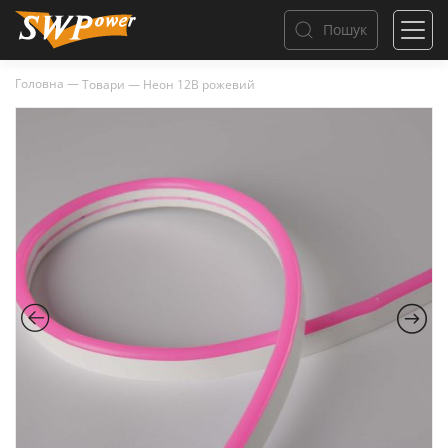
Пошук
Головна
—
Товари
—
Неон 12В рожевий