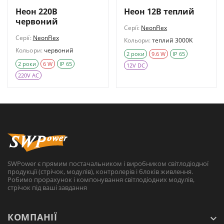
Неон 220В
Неон 12В теплий
червоний
Серії:
NeonFlex
Серії:
NeonFlex
Кольори:
теплий 3000K
Кольори:
червоний
2 роки
9.6 W
IP 65
2 роки
6 W
IP 65
12V DC
220V AC
SWPower є прямим постачальником і виробником світлодіодної
продукції (стрічок, модулів), контролерів і блоків живлення.
Робимо прорахунок і компонування світлодіодних модулів,
стрічок під ваші завдання
КОМПАНІЇ