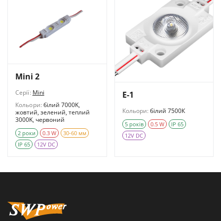
Mini 2
Серії:
Mini
E-1
Кольори:
білий 7000K,
Кольори:
білий 7500К
жовтий, зелений, теплий
3000K, червоний
5 років
0.5 W
IP 65
2 роки
0.3 W
30-60 мм
12V DC
IP 65
12V DC