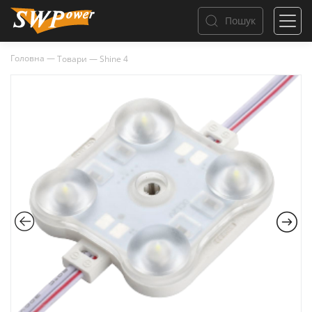
Пошук
Головна
—
Товари
—
Shine 4