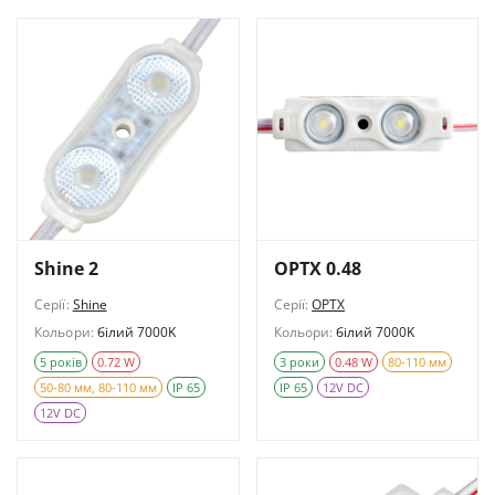
Shine 2
OPTX 0.48
Серії:
Shine
Серії:
OPTX
Кольори:
білий 7000K
Кольори:
білий 7000K
5 років
0.72 W
3 роки
0.48 W
80-110 мм
50-80 мм, 80-110 мм
IP 65
IP 65
12V DC
12V DC