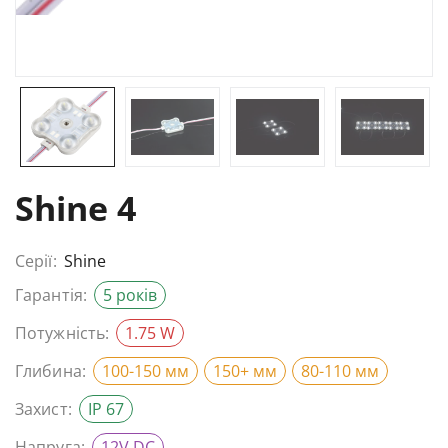
Shine 4
Серії:
Shine
Гарантія:
5 років
Потужність:
1.75 W
Глибина:
100-150 мм
150+ мм
80-110 мм
Захист:
IP 67
Напруга:
12V DC