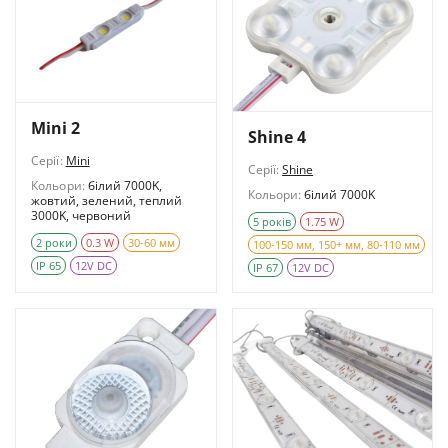
Mini 2
Shine 4
Серії:
Mini
Серії:
Shine
Кольори:
білий 7000K,
Кольори:
білий 7000K
жовтий, зелений, теплий
3000K, червоний
5 років
1.75 W
2 роки
0.3 W
30-60 мм
100-150 мм, 150+ мм, 80-110 мм
IP 65
12V DC
IP 67
12V DC