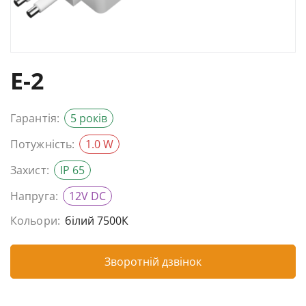
E-2
Гарантія:
5 років
Потужність:
1.0 W
Захист:
IP 65
Напруга:
12V DC
Кольори:
білий 7500К
Зворотній дзвінок