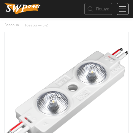
Пошук
Головна
—
Товари
—
E-2