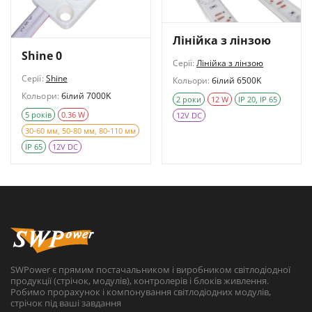
Лінійка з лінзою
Shine 0
Серії:
Лінійка з лінзою
Серії:
Shine
Кольори:
білий 6500K
Кольори:
білий 7000K
2 роки
12 W
IP 20, IP 65
5 років
0.36 W
12V DC
30-60 мм, 50-80 мм, 80-110 мм
IP 65
12V DC
SWPower є прямим постачальником і виробником світлодіодної
продукції (стрічок, модулів), контролерів і блоків живлення.
Робимо прорахунок і компонування світлодіодних модулів,
стрічок під ваші завдання