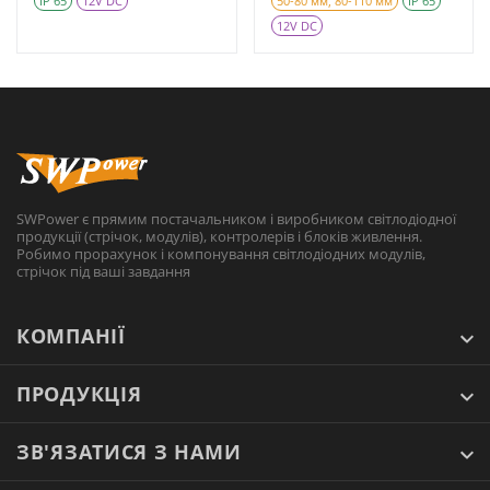
IP 65
12V DC
50-80 мм, 80-110 мм
IP 65
12V DC
SWPower є прямим постачальником і виробником світлодіодної
продукції (стрічок, модулів), контролерів і блоків живлення.
Робимо прорахунок і компонування світлодіодних модулів,
стрічок під ваші завдання
КОМПАНІЇ
ПРОДУКЦІЯ
ЗВ'ЯЗАТИСЯ З НАМИ