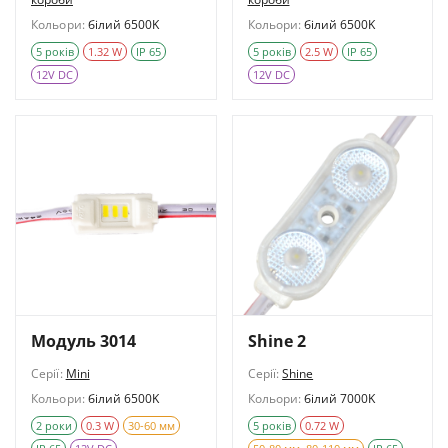
Кольори:
білий 6500K
Кольори:
білий 6500K
5 років
1.32 W
IP 65
5 років
2.5 W
IP 65
12V DC
12V DC
Модуль 3014
Shine 2
Серії:
Mini
Серії:
Shine
Кольори:
білий 6500K
Кольори:
білий 7000K
2 роки
0.3 W
30-60 мм
5 років
0.72 W