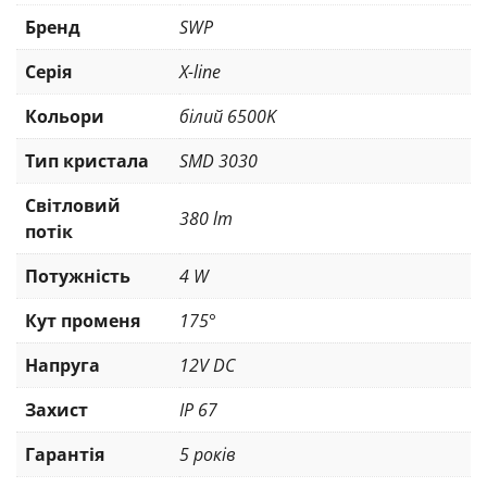
Бренд
SWP
Серія
X-line
Кольори
білий 6500K
Тип кристала
SMD 3030
Світловий
380 lm
потік
Потужність
4 W
Кут променя
175°
Напруга
12V DC
Захист
IP 67
Гарантія
5 років