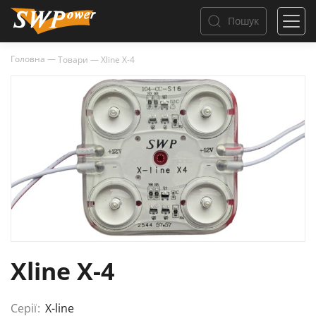
Пошук
Головна
—
Товари
—
Xline X-4
Xline X-4
Серії:
X-line