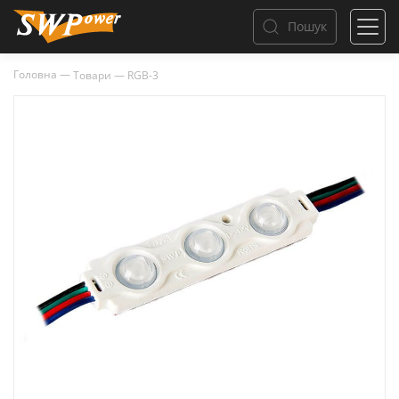
Пошук
Головна
—
Товари
—
RGB-3