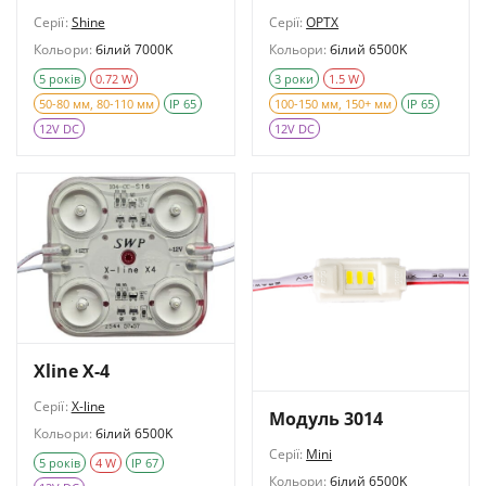
Серії:
Shine
Серії:
OPTX
Кольори:
білий 7000K
Кольори:
білий 6500K
5 років
0.72 W
3 роки
1.5 W
50-80 мм, 80-110 мм
IP 65
100-150 мм, 150+ мм
IP 65
12V DC
12V DC
Xline X-4
Серії:
X-line
Модуль 3014
Кольори:
білий 6500K
Серії:
Mini
5 років
4 W
IP 67
Кольори:
білий 6500K