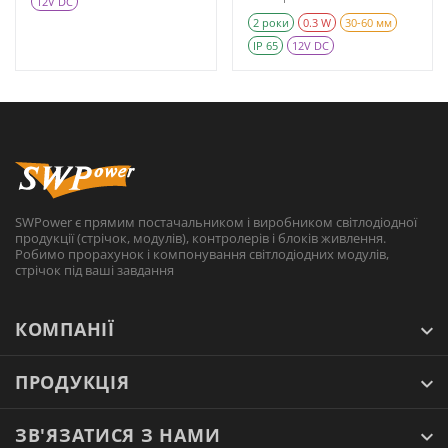
12V DC
2 роки
0.3 W
30-60 мм
IP 65
12V DC
SWPower є прямим постачальником і виробником світлодіодної
продукції (стрічок, модулів), контролерів і блоків живлення.
Робимо прорахунок і компонування світлодіодних модулів,
стрічок під ваші завдання
КОМПАНІЇ
ПРОДУКЦІЯ
ЗВ'ЯЗАТИСЯ З НАМИ