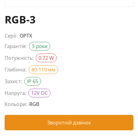
RGB-3
Серії:
OPTX
Гарантія:
3 роки
Потужність:
0.72 W
Глибина:
80-110 мм
Захист:
IP 65
Напруга:
12V DC
Кольори:
RGB
Зворотній дзвінок