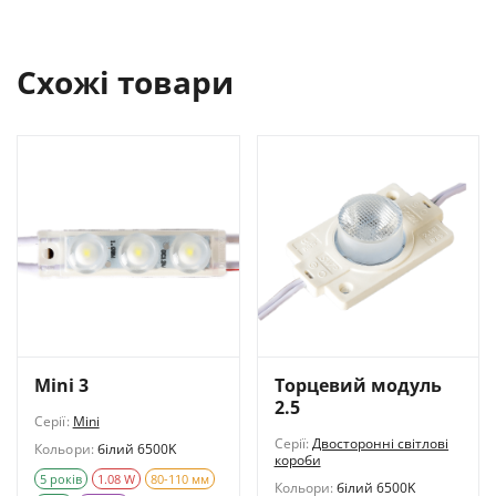
Схожі товари
Mini 3
Торцевий модуль
2.5
Серії:
Mini
Серії:
Двосторонні світлові
Кольори:
білий 6500K
короби
5 років
1.08 W
80-110 мм
Кольори:
білий 6500K