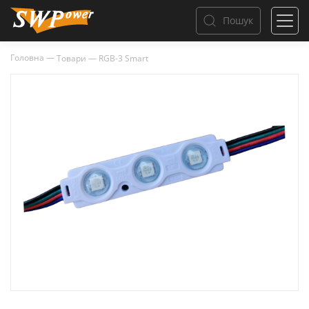
Пошук
Головна
—
Товари
—
RGB-3 Smart