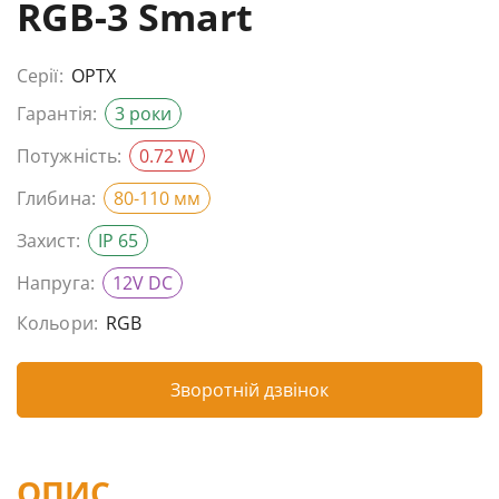
RGB-3 Smart
Серії:
OPTX
Гарантія:
3 роки
Потужність:
0.72 W
Глибина:
80-110 мм
Захист:
IP 65
Напруга:
12V DC
Кольори:
RGB
Зворотній дзвінок
ОПИС