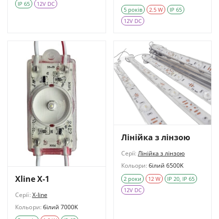
IP 65
12V DC
5 років
2.5 W
IP 65
12V DC
Лінійка з лінзою
Серії:
Лінійка з лінзою
Кольори:
білий 6500K
Xline X-1
2 роки
12 W
IP 20, IP 65
12V DC
Серії:
X-line
Кольори:
білий 7000K