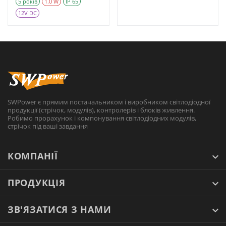
5 років
1.0 W
IP 65
12V DC
SWPower є прямим постачальником і виробником світлодіодної
продукції (стрічок, модулів), контролерів і блоків живлення.
Робимо прорахунок і компонування світлодіодних модулів,
стрічок під ваші завдання
КОМПАНІЇ
ПРОДУКЦІЯ
ЗВ'ЯЗАТИСЯ З НАМИ