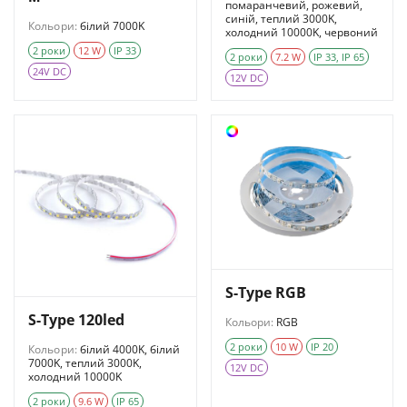
помаранчевий, рожевий,
синій, теплий 3000K,
Кольори:
білий 7000K
холодний 10000K, червоний
2 роки
12 W
IP 33
2 роки
7.2 W
IP 33, IP 65
24V DC
12V DC
S-Type RGB
S-Type 120led
Кольори:
RGB
2 роки
10 W
IP 20
Кольори:
білий 4000K, білий
7000K, теплий 3000K,
12V DC
холодний 10000K
2 роки
9.6 W
IP 65