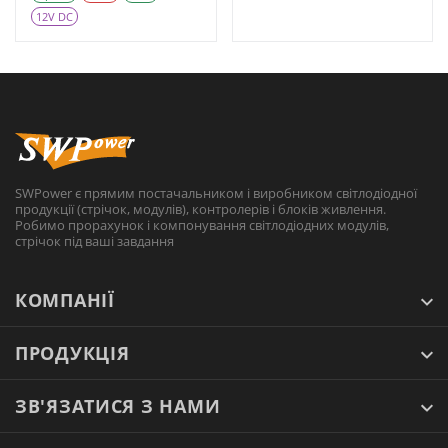
12V DC
SWPower є прямим постачальником і виробником світлодіодної
продукції (стрічок, модулів), контролерів і блоків живлення.
Робимо прорахунок і компонування світлодіодних модулів,
стрічок під ваші завдання
КОМПАНІЇ
ПРОДУКЦІЯ
ЗВ'ЯЗАТИСЯ З НАМИ