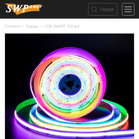
Пошук
Головна
—
Товари
—
COB SMART 720 led