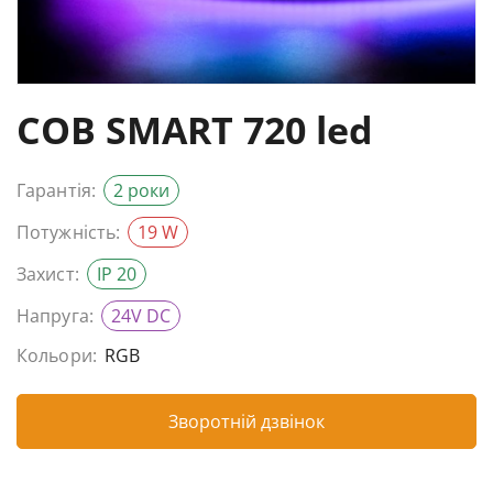
COB SMART 720 led
Гарантія:
2 роки
Потужність:
19 W
Захист:
IP 20
Напруга:
24V DC
Кольори:
RGB
Зворотній дзвінок