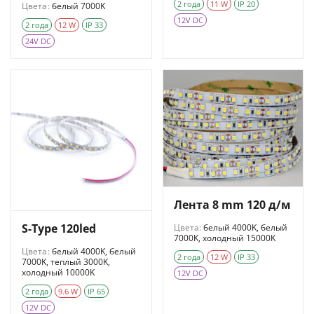
2 года
11 W
IP 20
Цвета:
белый 7000K
12V DC
2 года
12 W
IP 33
24V DC
Лента 8 mm 120 д/м
S-Type 120led
Цвета:
белый 4000K, белый
7000K, холодный 15000K
Цвета:
белый 4000K, белый
2 года
12 W
IP 33
7000K, теплый 3000K,
холодный 10000K
12V DC
2 года
9.6 W
IP 65
12V DC