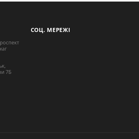
СОЦ. МЕРЕЖІ
 проспект
маг
ьк,
ри 7Б