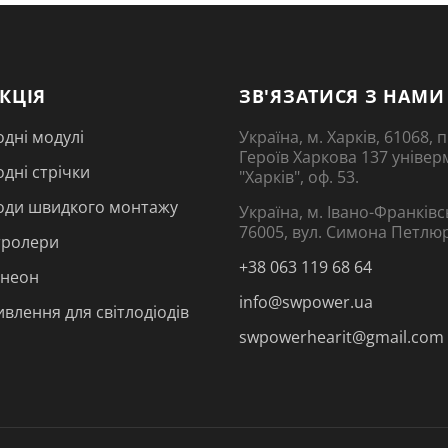
КЦІЯ
ЗВ'ЯЗАТИСЯ З НАМИ
одні модулі
Україна, м. Харків, 61068,
Героїв Харкова 137 універ
одні стрічки
"Харків", оф. 53.
іоди швидкого монтажу
Україна, м. Івано-Франківс
76005, вул. Симона Петлю
тролери
+38 063 119 68 64
 неон
info@swpower.ua
влення для світлодіодів
swpowerhearit@gmail.com