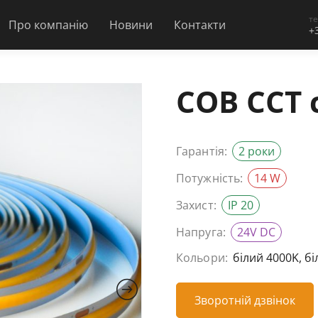
т
Про компанію
Новини
Контакти
+
COB CCT 
Гарантія:
2 роки
Потужність:
14 W
Захист:
IP 20
Напруга:
24V DC
Кольори:
білий 4000K, б
Зворотній дзвінок