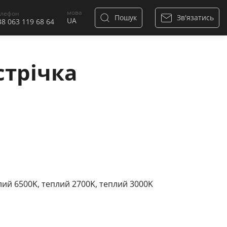
мова
елефон
Пошук
Зв'язатись
38 063 119 68 64
стрічка
ілий 6500K, теплий 2700K, теплий 3000K