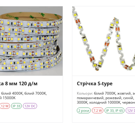
ка 8 мм 120 д/м
Стрічка S-type
:
білий 4000K, білий 7000K,
Кольори:
білий 7000K, жовтий, 
й 15000K
помаранчевий, рожевий, синій,
3000K, холодний 10000K, черво
12 W
IP 33
12V DC
2 роки
7.2 W
IP 33, IP 65
12V 