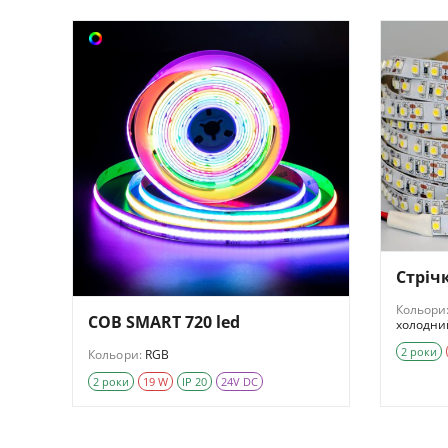
Стріч
Кольори
COB SMART 720 led
холодни
2 роки
Кольори:
RGB
2 роки
19 W
IP 20
24V DC