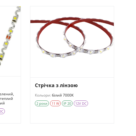
Стрічка з лінзою
зелений,
Кольори:
білий 7000K
 теплий
ний
2 роки
11 W
IP 20
12V DC
DC