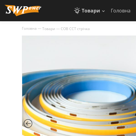
Товари
Головна
Головна
—
Товари
—
COB CCT стрічка