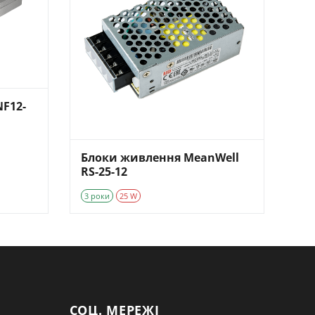
F12-
Блоки живлення MeanWell
RS-25-12
3 роки
25 W
СОЦ. МЕРЕЖІ