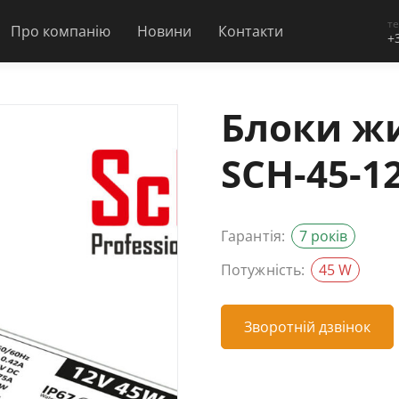
т
Про компанію
Новини
Контакти
+
Блоки жи
SCH-45-1
Гарантія:
7 років
Потужність:
45 W
Зворотній дзвінок