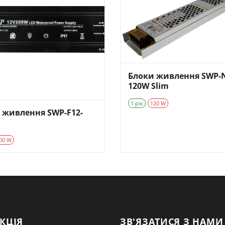
Блоки живлення SWP-N
120W Slim
1 рік
120 W
 живлення SWP-F12-
00 W
КЦІЯ
ЗВ'ЯЗАТИСЯ З НАМИ