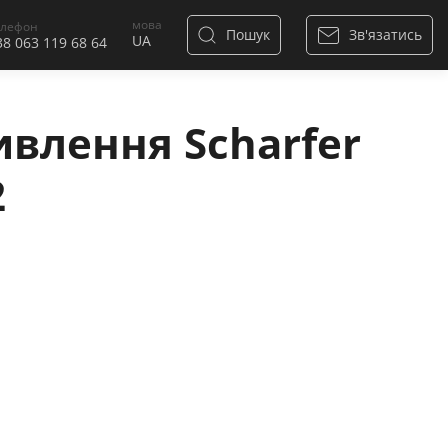
мова
елефон
Пошук
Зв'язатись
38 063 119 68 64
влення Scharfer
2