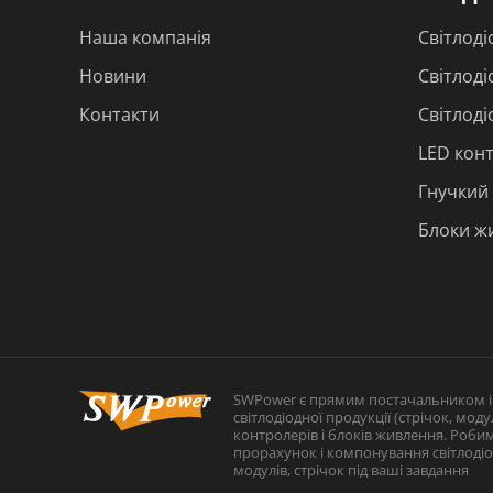
Наша компанія
Світлоді
Новини
Світлоді
Контакти
Світлод
LED кон
Гнучкий
Блоки жи
SWPower є прямим постачальником 
світлодіодної продукції (стрічок, модул
контролерів і блоків живлення. Роби
прорахунок і компонування світлоді
модулів, стрічок під ваші завдання