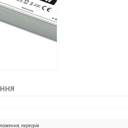
ЕННЯ
таження
,
перегрів