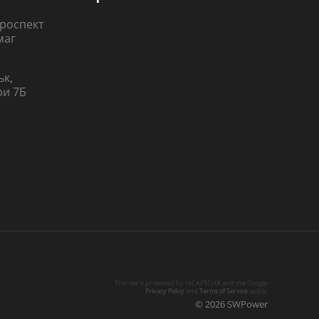
 проспект
маг
ьк,
ри 7Б
This site is protected by reCAPTCHA and the Google
Privacy Policy
and
Terms of Service
apply.
© 2026 SWPower