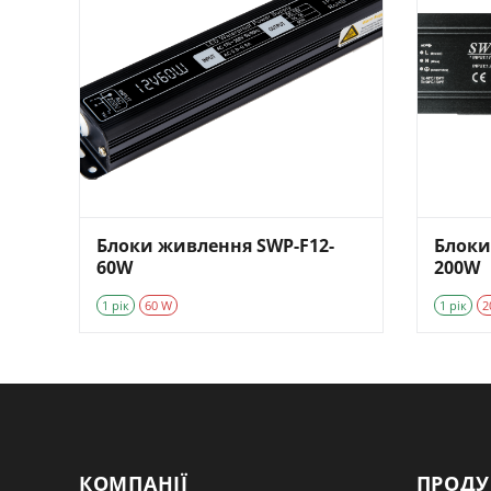
Блоки живлення SWP-F12-
Блоки
60W
200W
1 рік
60 W
1 рік
2
КОМПАНІЇ
ПРОДУ