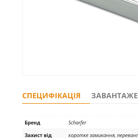
СПЕЦИФІКАЦІЯ
ЗАВАНТАЖ
Бренд
Scharfer
Захист від
коротке замикання
,
переван