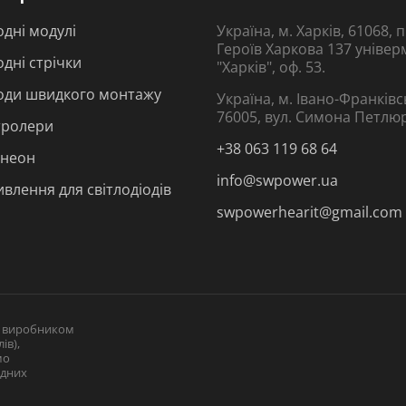
одні модулі
Україна, м. Харків, 61068,
Героїв Харкова 137 універ
одні стрічки
"Харків", оф. 53.
іоди швидкого монтажу
Україна, м. Івано-Франківс
76005, вул. Симона Петлю
тролери
+38 063 119 68 64
 неон
info@swpower.ua
влення для світлодіодів
swpowerhearit@gmail.com
і виробником
ів),
мо
одних