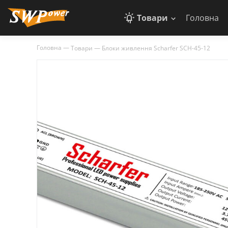
Товари
Головна
Головна
—
Товари
—
Блоки живлення Scharfer SCH-45-12