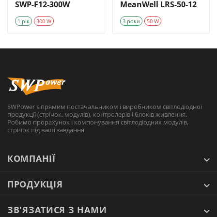
SWP-F12-300W
MeanWell LRS-50-12
1 рік
300 W
3 роки
50 W
SWPower є прямим постачальником і виробником світлодіодної
продукції (стрічок, модулів), контролерів і блоків живлення.
Робимо прорахунок і компонування світлодіодних модулів,
стрічок під ваші завдання
КОМПАНІЇ
ПРОДУКЦІЯ
ЗВ'ЯЗАТИСЯ З НАМИ