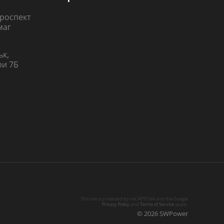
 проспект
маг
ьк,
ри 7Б
This site is protected by reCAPTCHA and the Google
Privacy Policy
and
Terms of Service
apply.
© 2026 SWPower