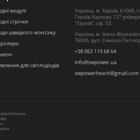
одні модулі
Україна, м. Харків, 61068,
Героїв Харкова 137 універ
одні стрічки
"Харків", оф. 53.
іоди швидкого монтажу
Україна, м. Івано-Франківс
76005, вул. Симона Петлю
тролери
+38 063 119 68 64
 неон
info@swpower.ua
влення для світлодіодів
swpowerhearit@gmail.com
і виробником
ів),
мо
одних