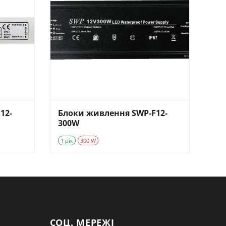
12-
Блоки живлення SWP-F12-
300W
1 рік
300 W
СОЦ. МЕРЕЖІ