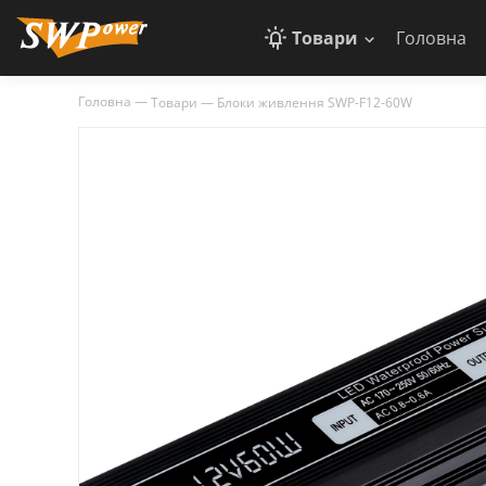
Товари
Головна
Головна
—
Товари
—
Блоки живлення SWP-F12-60W