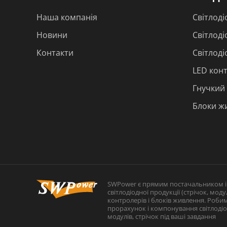
Наша компанія
Світлоді
Новини
Світлоді
Контакти
Світлод
LED кон
Гнучкий
Блоки жи
SWPower є прямим постачальником 
світлодіодної продукції (стрічок, модул
контролерів і блоків живлення. Роби
прорахунок і компонування світлоді
модулів, стрічок під ваші завдання