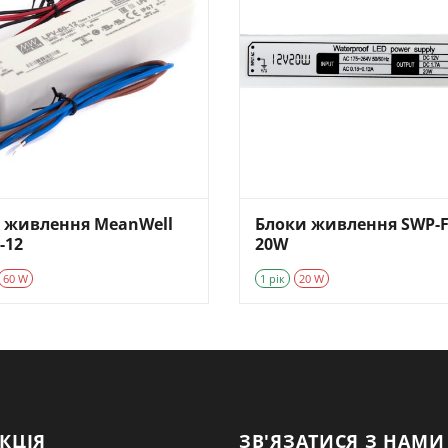
 живлення MeanWell
Блоки живлення SWP-F
-12
20W
60 W
1 рік
20 W
КЦІЯ
ЗВ'ЯЗАТИСЯ З НАМИ