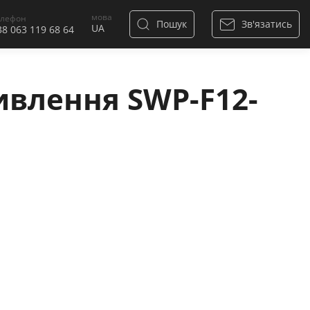
мова
елефон
Пошук
Зв'язатись
38 063 119 68 64
влення SWP-F12-