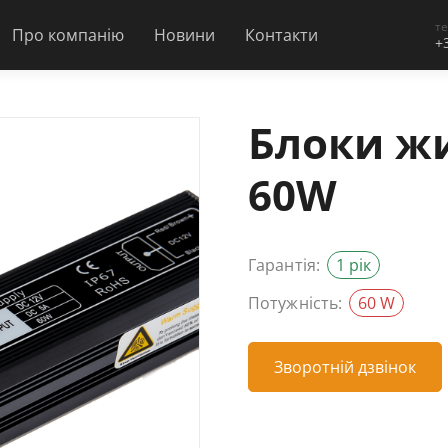
т
Про компанію
Новини
Контакти
+
Блоки жи
60W
Гарантія:
1 рік
Потужність:
60 W
Зворотній дзвінок