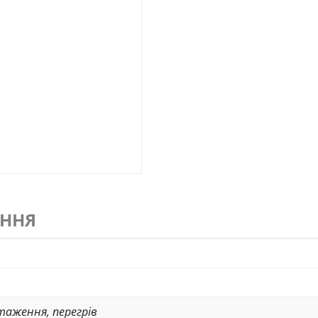
ЕННЯ
таження
,
перегрів