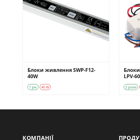
Блоки живлення SWP-F12-
Блоки
40W
LPV-60
1 рік
40 W
2 роки
КОМПАНІЇ
ПРОДУ