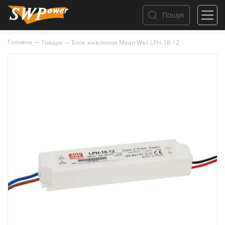
Пошук
Головна
—
Товари
—
Блок живлення Mean Well LPH-18-12