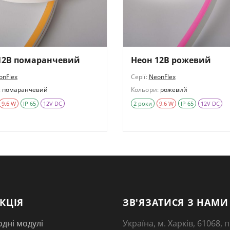
12В помаранчевий
Неон 12В рожевий
onFlex
Серії:
NeonFlex
:
помаранчевий
Кольори:
рожевий
9.6 W
IP 65
12V DC
2 роки
9.6 W
IP 65
12V DC
КЦІЯ
ЗВ'ЯЗАТИСЯ З НАМИ
одні модулі
Україна, м. Харків, 61068,