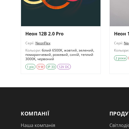
Неон 12В 2.0 Pro
Неон 
Серії:
NeonFlex
Серії:
Ne
Кольори:
білий 6500K, жовтий, зелений,
Кольори
помаранчевий, рожевий, синій, теплий
2 роки
3000K, червоний
1 рік
9 W
IP 33
12V DC
КОМПАНІЇ
ПРОДУ
Наша компанія
Світлоді