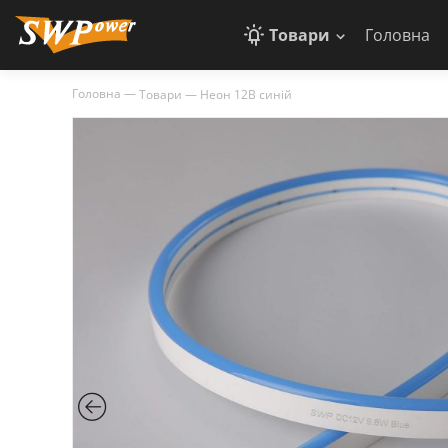
Товари
Головна
Головна
—
Товари
—
Неон 12В синій