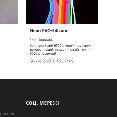
Неон PVC+Silicone
Серії:
NeonFlex
Кольори:
білий 6500K, жовтий, зелений,
помаранчевий, рожевий, синій, теплий
3000K, червоний
2 роки
9 W
IP 67
12V DC
СОЦ. МЕРЕЖІ
 проспект