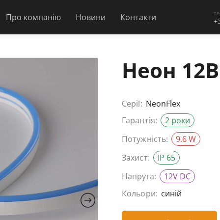
т
Про компанію
Новини
Контакти
+
Неон 12В
Серії:
NeonFlex
Гарантія:
2 роки
Потужність:
9.6 W
Захист:
IP 65
Напруга:
12V DC
Кольори:
синій