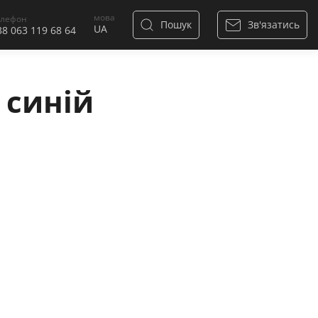
мова
елефон
Пошук
Зв'язатись
38 063 119 68 64
 синій