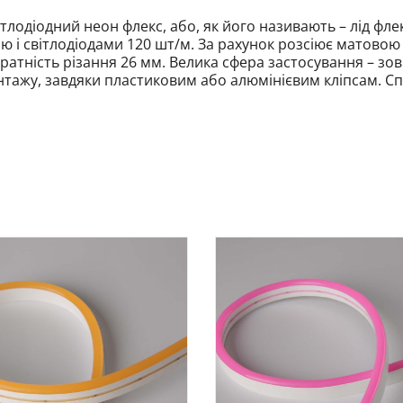
ітлодіодний неон флекс, або, як його називають – лід фл
 і світлодіодами 120 шт/м. За рахунок розсіює матово
атність різання 26 мм. Велика сфера застосування – зов
тажу, завдяки пластиковим або алюмінієвим кліпсам. Сп