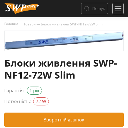
Пошук
Головна
—
Товари
—
Блоки живлення SWP-NF12-72W Slim
Блоки живлення SWP-
NF12-72W Slim
Гарантія:
1 рік
Потужність:
72 W
Зворотній дзвінок