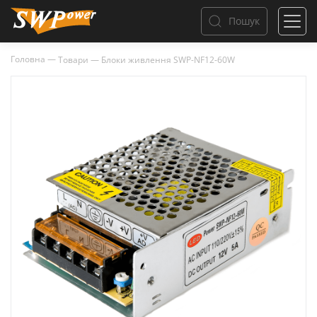
Пошук
Головна
—
Товари
—
Блоки живлення SWP-NF12-60W