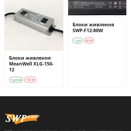
Блоки живлення
SWP-F12-80W
1 рік
80 W
Блоки живлення
MeanWell XLG-150-
12
5 років
150 W