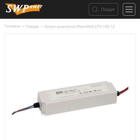
Пошук
Головна
—
Товари
—
Блоки живлення MeanWell LPV-100-12