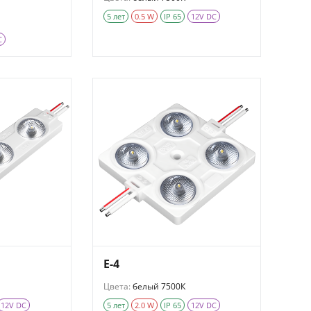
5 лет
0.5 W
IP 65
12V DC
C
E-4
Цвета:
белый 7500К
12V DC
5 лет
2.0 W
IP 65
12V DC