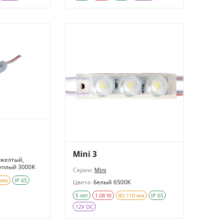
Mini 3
 желтый,
теплый 3000K
Серии:
Mini
 мм
IP 65
Цвета:
белый 6500K
5 лет
1.08 W
80-110 мм
IP 65
12V DC