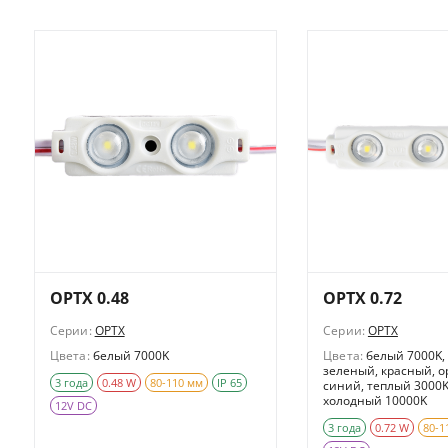
OPTX 0.48
OPTX 0.72
Серии:
OPTX
Серии:
OPTX
Цвета:
белый 7000K
Цвета:
белый 7000K,
зеленый, красный, 
3 года
0.48 W
80-110 мм
IP 65
синий, теплый 3000K
холодный 10000K
12V DC
3 года
0.72 W
80-1