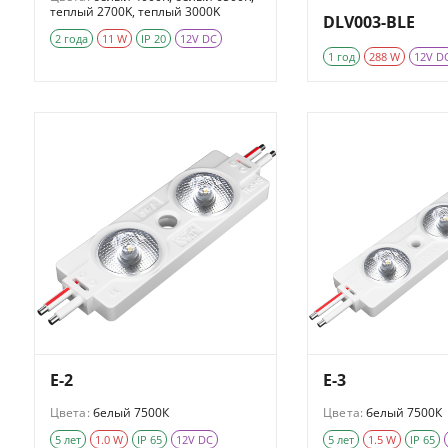
теплый 2700K, теплый 3000K
DLV003-BLE
2 года
11 W
IP 20
12V DC
1 год
288 W
12V D
E-2
E-3
Цвета:
белый 7500К
Цвета:
белый 7500К
5 лет
1.0 W
IP 65
12V DC
5 лет
1.5 W
IP 65