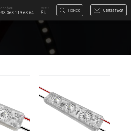
язык
телефон
Поиск
Связаться
+38 063 119 68 64