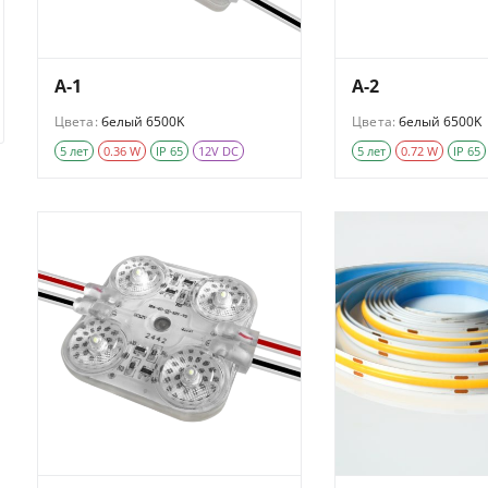
A-1
A-2
Цвета:
белый 6500K
Цвета:
белый 6500K
5 лет
0.36 W
IP 65
12V DC
5 лет
0.72 W
IP 65