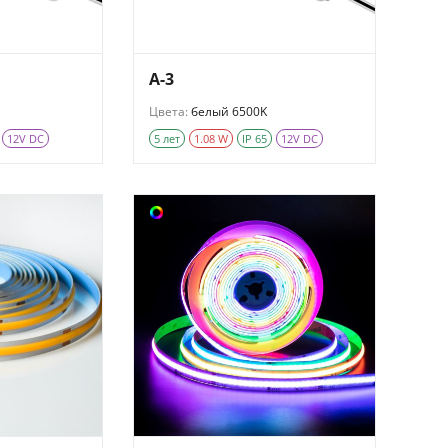
A-3
Цвета:
белый 6500K
12V DC
5 лет
1.08 W
IP 65
12V DC