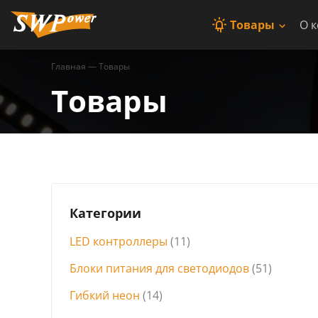
Товары
О 
Главная
—
Товары
Товары
Категории
LED контроллеры
(11)
Блоки питания для светодиодов
(51)
Гибкий неон
(14)