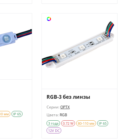
RGB-3 без линзы
Серии:
OPTX
10 мм
IP 65
Цвета:
RGB
3 года
0.72 W
80-110 мм
IP 65
12V DC