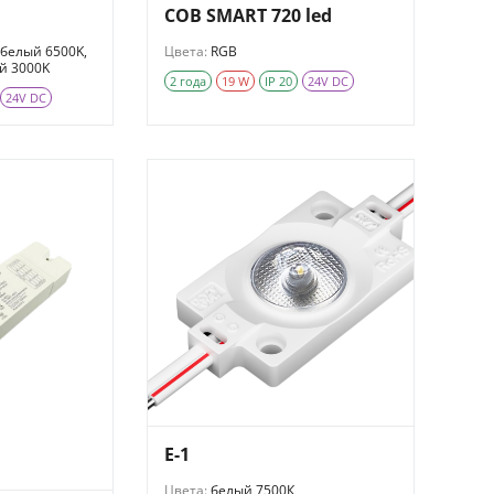
COB SMART 720 led
 белый 6500K,
Цвета:
RGB
й 3000K
2 года
19 W
IP 20
24V DC
24V DC
E-1
Цвета:
белый 7500К