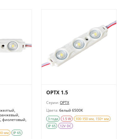
OPTX 1.5
Серии:
OPTX
 желтый,
Цвета:
белый 6500K
оранжевый,
3 года
1.5 W
100-150 мм, 150+ мм
, фиолетовый,
IP 65
12V DC
10 мм
IP 65