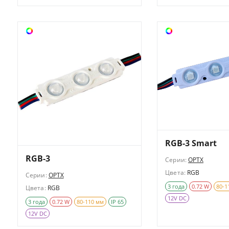
RGB-3 Smart
RGB-3
Серии:
OPTX
Цвета:
RGB
Серии:
OPTX
3 года
0.72 W
80-1
Цвета:
RGB
12V DC
3 года
0.72 W
80-110 мм
IP 65
12V DC