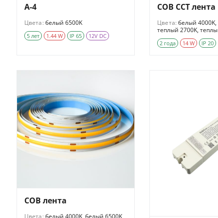
A-4
COB CCT лента
Цвета:
белый 6500K
Цвета:
белый 4000K,
теплый 2700K, теплы
5 лет
1.44 W
IP 65
12V DC
2 года
14 W
IP 20
COB лента
Цвета:
белый 4000K, белый 6500K,