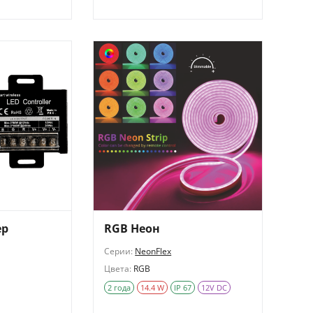
ер
RGB Неон
Серии:
NeonFlex
Цвета:
RGB
2 года
14.4 W
IP 67
12V DC