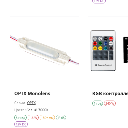
12V DC
OPTX Monolens
RGB контролл
Серии:
OPTX
1 год
240 W
Цвета:
белый 7000K
3 года
1.6 W
150+ мм
IP 65
12V DC