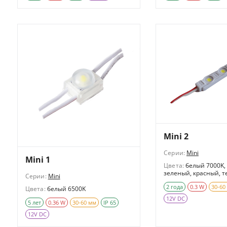
Mini 2
Серии:
Mini
Mini 1
Цвета:
белый 7000K,
зеленый, красный, 
Серии:
Mini
2 года
0.3 W
30-60
Цвета:
белый 6500K
12V DC
5 лет
0.36 W
30-60 мм
IP 65
12V DC