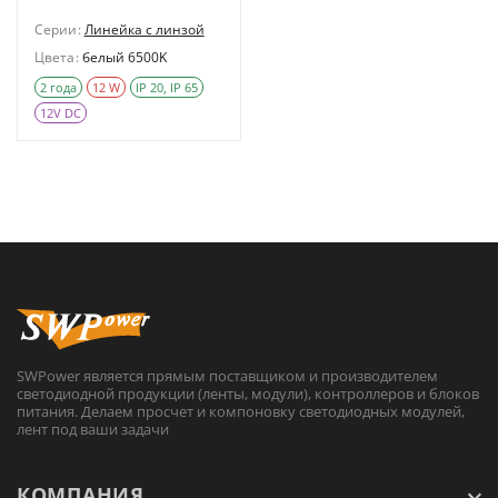
Серии:
Линейка с линзой
Цвета:
белый 6500K
2 года
12 W
IP 20, IP 65
12V DC
SWPower является прямым поставщиком и производителем
светодиодной продукции (ленты, модули), контроллеров и блоков
питания. Делаем просчет и компоновку светодиодных модулей,
лент под ваши задачи
КОМПАНИЯ