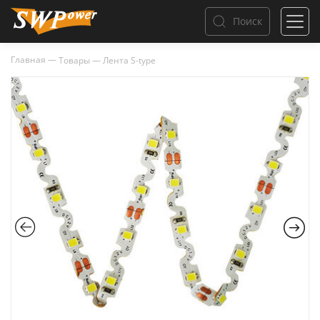
Поиск
Главная
—
Товары
—
Лента S-type