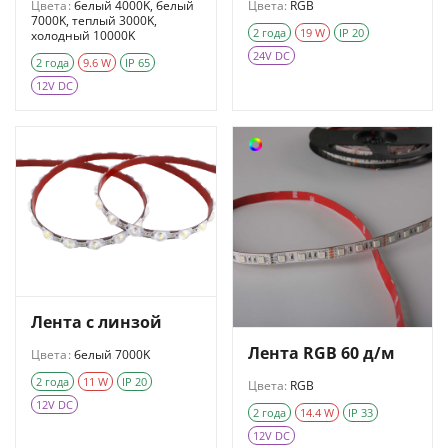
Цвета:
белый 4000K, белый
Цвета:
RGB
7000K, теплый 3000K,
2 года
19 W
IP 20
холодный 10000K
24V DC
2 года
9.6 W
IP 65
12V DC
Лента с линзой
Лента RGB 60 д/м
Цвета:
белый 7000K
2 года
11 W
IP 20
Цвета:
RGB
12V DC
2 года
14.4 W
IP 33
12V DC