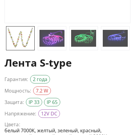
Лента S-type
Гарантия:
2 года
Мощность:
7.2 W
Защита:
IP 33
IP 65
Напряжение:
12V DC
Цвета:
белый 7000K, желтый, зеленый, красный,