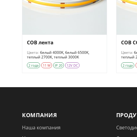
COB лента
COB C
Цвета:
белый 4000K, белый 6500K,
Цвета:
б
теплый 2700K, теплый 3000K
теплый 2
2 года
11 W
IP 20
12V DC
2 года
КОМПАНИЯ
ПРОД
Наша компания
Светоди