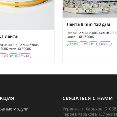
Лента 8 mm 120 д/м
Цвета:
белый 4000K, белый 7000
CT лента
холодный 15000K
2 года
12 W
IP 33
12V DC
елый 4000K, белый 6500K,
700K, теплый 3000K
14 W
IP 20
24V DC
УКЦИЯ
СВЯЗАТЬСЯ С НАМИ
одные модули
Украина, г. Харьков, 61068,
Героев Харькова 137 унив