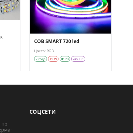
K,
COB SMART 720 led
Цвета:
RGB
2 года
19 W
IP 20
24V DC
СОЦСЕТИ
 пр.
ермаг