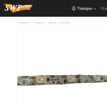
Товары
О 
Главная
—
Товары
—
Лента с линзой