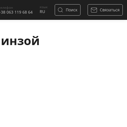
язык
телефон
Поиск
Связаться
+38 063 119 68 64
линзой