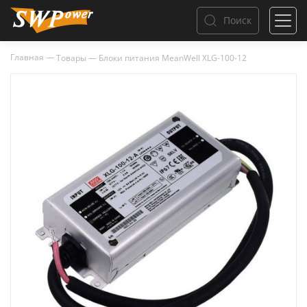
Поиск
Главная
—
Товары
—
Блоки питания MeanWell XLG-100-12