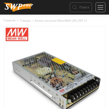
Поиск
Главная
—
Товары
—
Блоки питания MeanWell LRS-200-12