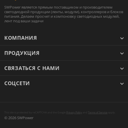
SWPower является прямым поставщиком и производителем
светодиодной продукции (ленты, модули), контроллеров и блоков
питания. Делаем просчет и компоновку светодиодных модулей,
лент под ваши задачи
КОМПАНИЯ
ПРОДУКЦИЯ
СВЯЗАТЬСЯ С НАМИ
СОЦСЕТИ
This site is protected by reCAPTCHA and the Google
Privacy Policy
and
Terms of Service
apply.
© 2026 SWPower