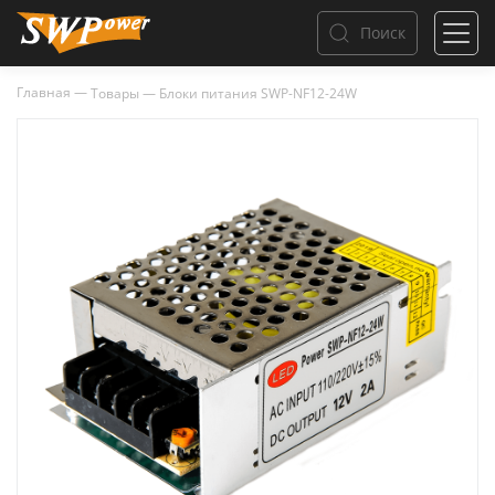
Поиск
Главная
—
Товары
—
Блоки питания SWP-NF12-24W