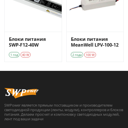
Блоки питания
Блоки питания
SWP-F12-40W
MeanWell LPV-100-12
1 год
40 W
2 года
100 W
SWPower является прямым поставщиком и производителем
светодиодной продукции (ленты, модули), контроллеров и блоков
питания. Делаем просчет и компоновку светодиодных модулей,
лент под ваши задачи