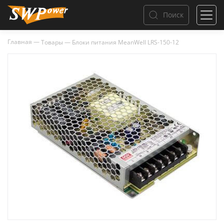
Поиск
Главная
—
Товары
—
Блоки питания MeanWell LRS-150-12