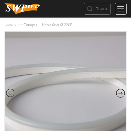
Поиск
Главная
—
Товары
—
Неон белый 220В