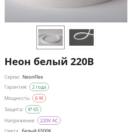
Неон белый 220В
Серии:
NeonFlex
Гарантия:
2 года
Мощность:
6 W
Защита:
IP 65
Напряжение:
220V AC
Цвета:
белый 6500K