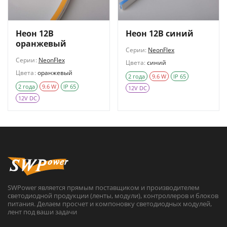
Неон 12В
Неон 12В синий
оранжевый
Серии:
NeonFlex
Серии:
NeonFlex
Цвета:
синий
Цвета:
оранжевый
2 года
9.6 W
IP 65
2 года
9.6 W
IP 65
12V DC
12V DC
SWPower является прямым поставщиком и производителем
светодиодной продукции (ленты, модули), контроллеров и блоков
питания. Делаем просчет и компоновку светодиодных модулей,
лент под ваши задачи