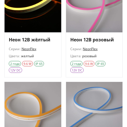
Неон 12В жёлтый
Неон 12В розовый
Серии:
NeonFlex
Серии:
NeonFlex
Цвета:
желтый
Цвета:
розовый
2 года
9.6 W
IP 65
2 года
9.6 W
IP 65
12V DC
12V DC