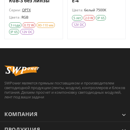
RGB-3 без линзы
E-4
Серии:
OPTX
Цвета:
белый 7500К
Цвета:
RGB
5 лет
2.0 W
IP 65
12V DC
3 года
0.72 W
80-110 мм
IP 65
12V DC
SWPower является прямым поставщиком и производителем
светодиодной продукции (ленты, модули), контроллеров и блоков
питания. Делаем просчет и компоновку светодиодных модулей,
лент под ваши задачи
КОМПАНИЯ
ПРОДУКЦИЯ