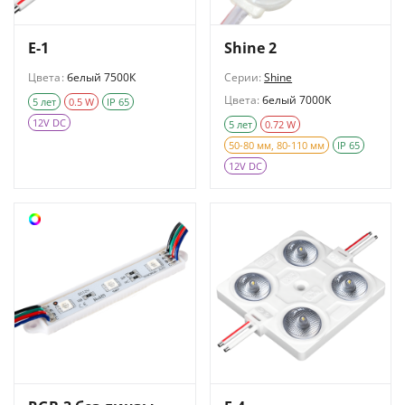
E-1
Shine 2
Цвета:
белый 7500К
Серии:
Shine
Цвета:
белый 7000K
5 лет
0.5 W
IP 65
12V DC
5 лет
0.72 W
50-80 мм, 80-110 мм
IP 65
12V DC