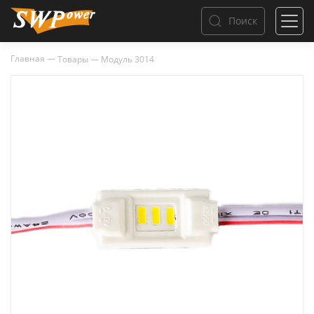
Поиск
Главная
—
Товары
—
Модуль 3014