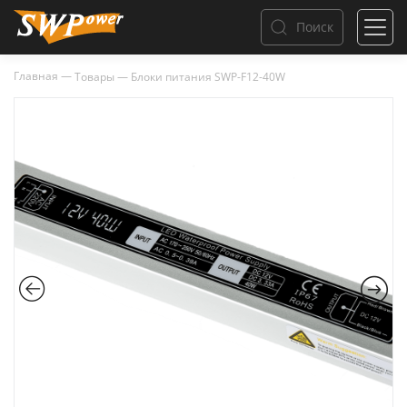
Поиск
Главная
—
Товары
—
Блоки питания SWP-F12-40W