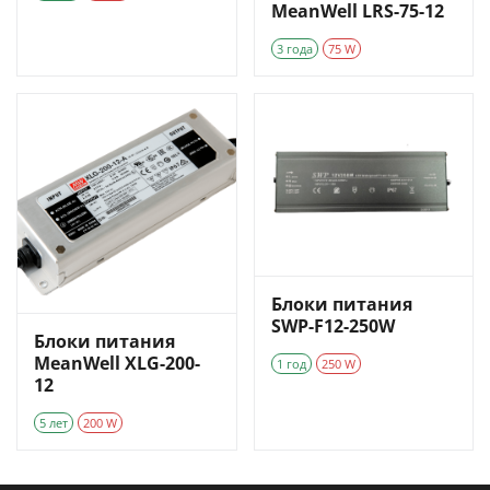
MeanWell LRS-75-12
3 года
75 W
Блоки питания
SWP-F12-250W
Блоки питания
MeanWell XLG-200-
1 год
250 W
12
5 лет
200 W